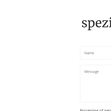
spez
Processing of per