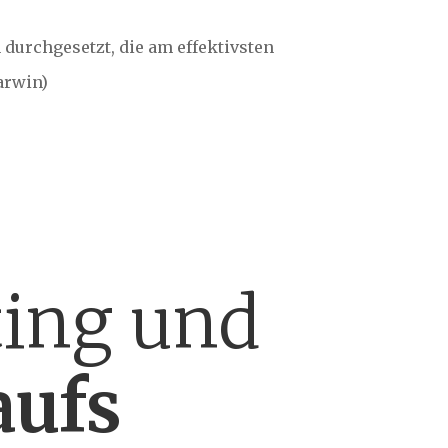
 durchgesetzt, die am effektivsten
arwin)
ting und
aufs