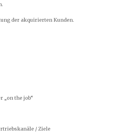
n.
tung der akquirierten Kunden.
r „on the job“
rtriebskanäle / Ziele